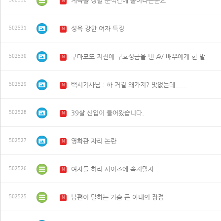
계곡물 정말 순식간에 불어나는군요
N
성욕 강한 여자 특징
502531
N
구마모또 지진에 구호성금을 낸 AV 배우에게 한 말
502530
N
택시기사님 : 하 거길 왜가지? 맛없는데......
502529
N
39살 신입이 들어왔습니다.
502528
N
영화관 자리 논란
502527
N
여자들 허리 사이즈에 속지말자
502526
N
남편이 말하는 가슴 큰 아내의 장점
502525
N