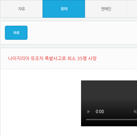
자유
유머
연예인
목록
나이지리아 유조차 폭발사고로 최소 35명 사망