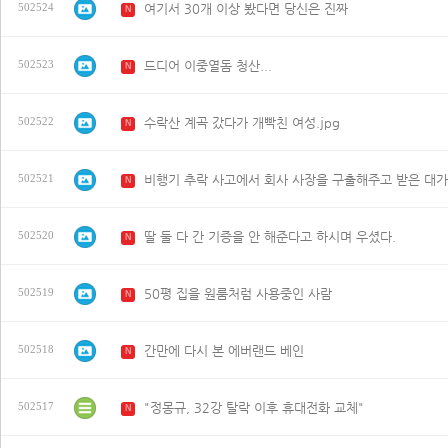
여기서 30개 이상 봤다면 당신은 진짜
502524
N
드디어 이중열돔 청산...
502523
N
수락산 계곡 갔다가 개빡친 여성.jpg
502522
N
비행기 추락 사고에서 회사 사장을 구출해주고 받은 대가
502521
N
딸 둘 다 간 기증을 안 해준다고 하시며 우셨다.
502520
N
50평 집을 원룸처럼 사용중인 사람
502519
N
간만에 다시 본 에버랜드 베인
502518
N
"정몽규, 32강 탈락 이후 휴대전화 교체"
502517
N