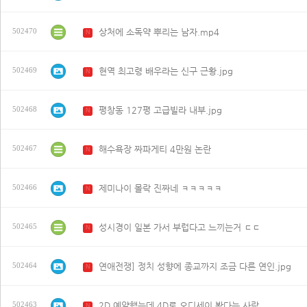
상처에 소독약 뿌리는 남자.mp4
502470
N
현역 최고령 배우라는 신구 근황.jpg
502469
N
평창동 127평 고급빌라 내부.jpg
502468
N
해수욕장 짜파게티 4만원 논란
502467
N
제미나이 몰락 진짜네 ㅋㅋㅋㅋㅋ
502466
N
성시경이 일본 가서 부럽다고 느끼는거 ㄷㄷ
502465
N
연애전쟁] 정치 성향에 종교까지 조금 다른 연인.jpg
502464
N
2D 예약했는데 4D로 오디세이 봤다는 사람
502463
N