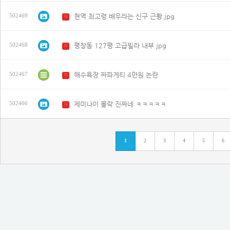
현역 최고령 배우라는 신구 근황.jpg
502469
N
평창동 127평 고급빌라 내부.jpg
502468
N
해수욕장 짜파게티 4만원 논란
502467
N
제미나이 몰락 진짜네 ㅋㅋㅋㅋㅋ
502466
N
1
2
3
4
5
6