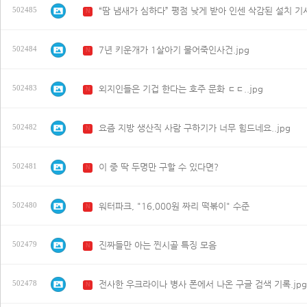
“땀 냄새가 심하다” 평점 낮게 받아 인센 삭감된 설치 기사
502485
N
7년 키운개가 1살아기 물어죽인사건.jpg
502484
N
외지인들은 기겁 한다는 호주 문화 ㄷㄷ..jpg
502483
N
요즘 지방 생산직 사람 구하기가 너무 힘드네요..jpg
502482
N
이 중 딱 두명만 구할 수 있다면?
502481
N
워터파크, "16,000원 짜리 떡볶이" 수준
502480
N
진짜들만 아는 찐시골 특징 모음
502479
N
전사한 우크라이나 병사 폰에서 나온 구글 검색 기록.jpg
502478
N