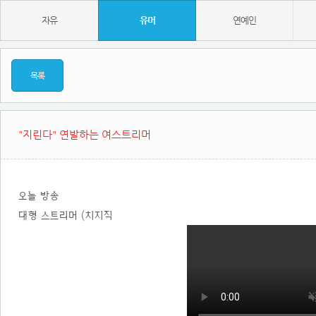
자유
유머
연예인
목록
"지린다" 연발하는 여스트리머
오늘 방송
대형 스트리머 (치지직