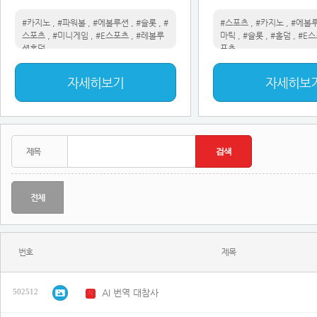
#카지노
,
#파워볼
,
#에볼루션
,
#슬롯
,
#
#스포츠
,
#카지노
,
#에볼
스포츠
,
#미니게임
,
#E스포츠
,
#레볼루
마틱
,
#슬롯
,
#홀덤
,
#E
션홀덤
포츠
자세히보기
자세히보
전체
번호
제목
AI 번역 대참사
502512
N