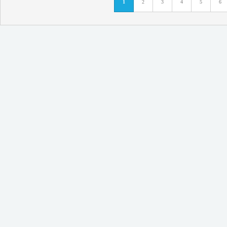
1
2
3
4
5
6