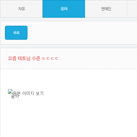
자유
유머
연예인
목록
요즘 테토남 수준 ㄷㄷㄷㄷ