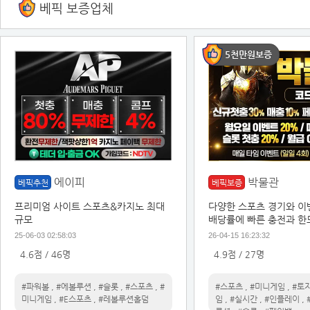
베픽 보증업체
5천만원보증
에이피
박물관
베픽추천
베픽보증
프리미엄 사이트 스포츠&카지노 최대
다양한 스포츠 경기와 이
규모
배당률에 빠른 충전과 한
25-06-03 02:58:03
26-04-15 16:23:32
4.6점 / 46명
4.9점 / 27명
#파워볼
,
#에볼루션
,
#슬롯
,
#스포츠
,
#
#스포츠
,
#미니게임
,
#토
미니게임
,
#E스포츠
,
#레볼루션홀덤
임
,
#실시간
,
#인플레이
,