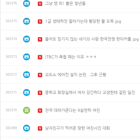
그냥 쌩 피! 뽑은 청년들..
502376
N
1급 생태하천 말라가는데 황당한 물 도둑.jpg
502375
N
들어도 믿기지 않는 세기의 사랑 한국전쟁 한미커플.jpg
502374
N
JTBC가 축협 패는 이유 ㅋㅋㅋ
502373
N
교도소 에어컨 설치 논란...그후 근황
502372
N
중학교 화장실에서 여자 강간하다 교생한테 걸린 일진
502371
N
천국 데려가준다는 9살연하 여친
502370
N
남자친구가 찍어준 망한 여친사진 대회
502369
N