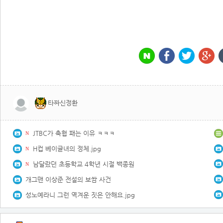
타짜신정환
JTBC가 축협 패는 이유 ㅋㅋㅋ
N
H컵 베이글녀의 정체.jpg
N
남달랐던 초등학교 4학년 시절 백종원
N
개그맨 이상준 전설의 보쌈 사건
성노예라니 그런 역겨운 짓은 안해요.jpg