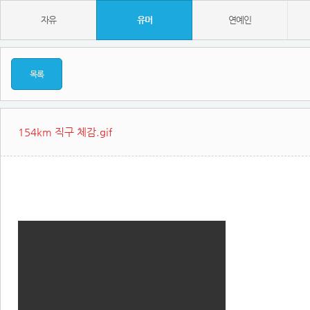
자유
유머
연예인
목록
154km 직구 체감.gif