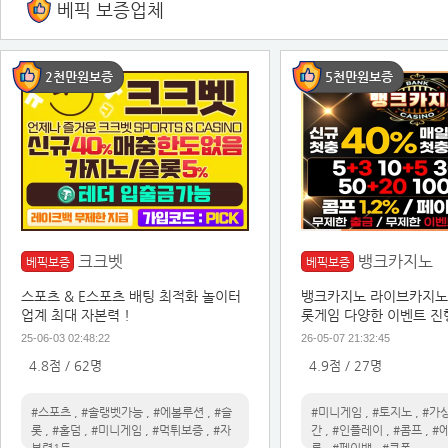
베픽 보증업체
2천만원보증
5천만원보증
크크벳
뱅크카지노
베픽보증
베픽보증
스포츠 & E스포츠 배팅 최적화 놀이터
뱅크카지노 라이브카지노
업계 최대 자본력 !
롯게임 다양한 이벤트 진행
재충·페이백·콤프 지급 
25-06-03 02:48:22
26-05-07 21:32:45
무제한환전 지원
4.8점 / 62명
4.9점 / 27명
#스포츠
,
#솔랭벳가능
,
#에볼루션
,
#슬
#미니게임
,
#토지노
,
#가
롯
,
#홀덤
,
#미니게임
,
#먹튀보증
,
#자
간
,
#인플레이
,
#콤프
,
#
본력1등
롯
,
#페이백
,
#쿠폰