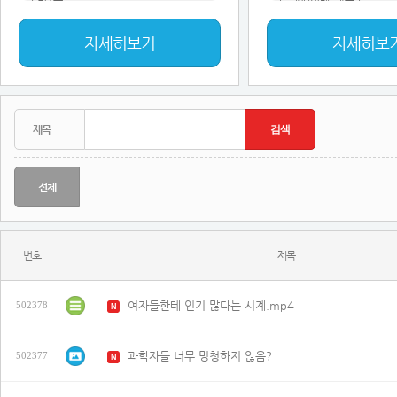
자세히보기
자세히보
전체
번호
제목
여자들한테 인기 많다는 시계.mp4
502378
N
과학자들 너무 멍청하지 않음?
502377
N