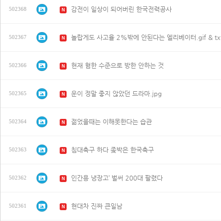
감전이 일상이 되어버린 한국전력공사
502368
N
놀랍게도 사고율 2%밖에 안된다는 엘리베이터.gif & tx
502367
N
현재 혐한 수준으로 방한 안하는 것
502366
N
운이 정말 좋지 않았던 드라마.jpg
502365
N
젊었을때는 이해못한다는 습관
502364
N
침대축구 하다 좆박은 한국축구
502363
N
인간용 냉장고’ 벌써 200대 팔렸다
502362
N
현대차 진짜 큰일남
502361
N