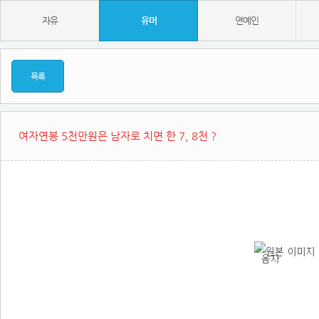
자유
유머
연예인
목록
여자연봉 5천만원은 남자로 치면 한 7, 8천 ?