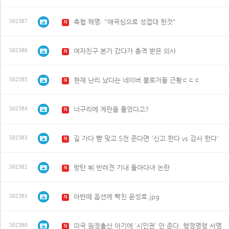
축협 해명: "애국심으로 성접대 한것"
502387
N
여자친구 본가 갔다가 충격 받은 의사
502386
N
현재 난리 났다는 네이버 블로거들 근황ㄷㄷㄷ
502385
N
너구리에 계란을 풀었다고?
502384
N
길 가다 뺨 맞고 5천 준다면 '신고 한다 vs 감사 한다'
502383
N
방탄 뷔 반려견 기내 돌아다녀 논란
502382
N
아반떼 옵션에 빡친 윤성로.jpg
502381
N
미국 원정출산 아기에 `시민권` 안 준다. 행정명령 서명
502380
N