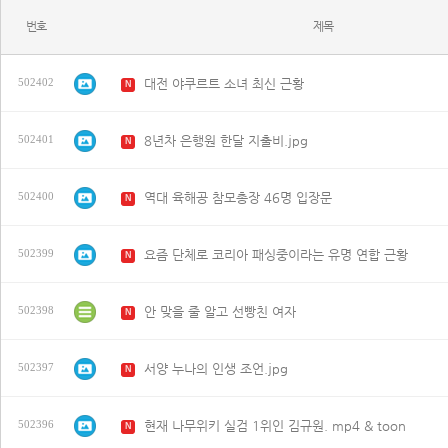
번호
제목
대전 야쿠르트 소녀 최신 근황
502402
N
8년차 은행원 한달 지출비.jpg
502401
N
역대 육해공 참모총장 46명 입장문
502400
N
요즘 단체로 코리아 패싱중이라는 유명 연합 근황
502399
N
안 맞을 줄 알고 선빵친 여자
502398
N
서양 누나의 인생 조언.jpg
502397
N
현재 나무위키 실검 1위인 김규원. mp4 & toon
502396
N