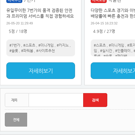
베픽추천
베픽보증
유일무이한 7번가의 품격 검증된 안전
다양한 스포츠 경기와 이
과 프리미엄 서비스를 직접 경험하세요
배당률에 빠른 충전과 한
26-05-20 11:29:49
26-04-15 16:23:32
5점 / 18명
4.9점 / 27명
#7번가
,
#스포츠
,
#미니게임
,
#카지노
,
#스포츠
,
#미니게임
,
#토
#슬롯
,
#파워볼
,
#사이트추천
임
,
#실시간
,
#인플레이
,
루션
,
#슬롯
,
#페이백
자세히보기
자세히보
전체