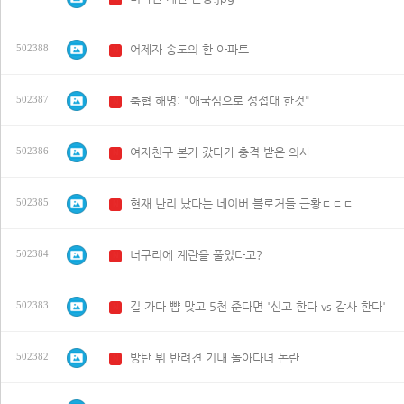
어제자 송도의 한 아파트
502388
N
축협 해명: "애국심으로 성접대 한것"
502387
N
여자친구 본가 갔다가 충격 받은 의사
502386
N
현재 난리 났다는 네이버 블로거들 근황ㄷㄷㄷ
502385
N
너구리에 계란을 풀었다고?
502384
N
길 가다 뺨 맞고 5천 준다면 '신고 한다 vs 감사 한다'
502383
N
방탄 뷔 반려견 기내 돌아다녀 논란
502382
N