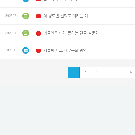
이 정도면 진짜로 때리는 거
502502
N
외국인은 이해 못하는 한국 식문화
502501
N
개물림 사고 대부분의 원인
502500
N
1
2
3
4
5
6