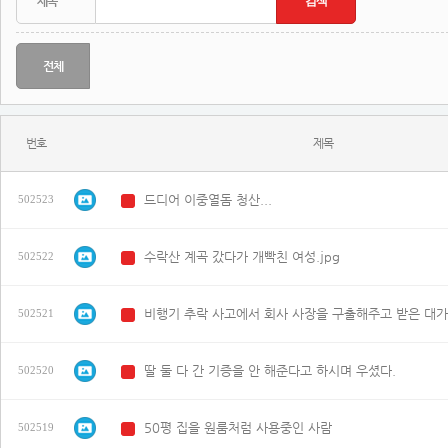
전체
번호
제목
드디어 이중열돔 청산...
502523
N
수락산 계곡 갔다가 개빡친 여성.jpg
502522
N
비행기 추락 사고에서 회사 사장을 구출해주고 받은 대가
502521
N
딸 둘 다 간 기증을 안 해준다고 하시며 우셨다.
502520
N
50평 집을 원룸처럼 사용중인 사람
502519
N