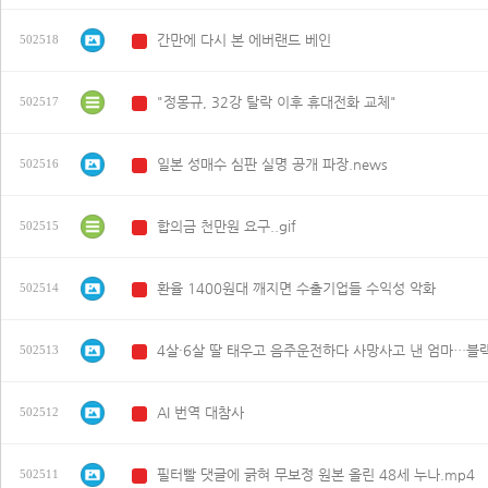
간만에 다시 본 에버랜드 베인
502518
N
"정몽규, 32강 탈락 이후 휴대전화 교체"
502517
N
일본 성매수 심판 실명 공개 파장.news
502516
N
합의금 천만원 요구..gif
502515
N
환율 1400원대 깨지면 수출기업들 수익성 악화
502514
N
502513
N
AI 번역 대참사
502512
N
필터빨 댓글에 긁혀 무보정 원본 올린 48세 누나.mp4
502511
N