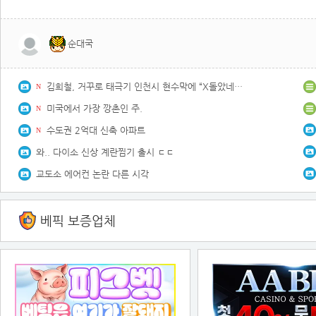
순대국
김희철, 거꾸로 태극기 인천시 현수막에 “X돌았네“, 최시원도 호응
N
미국에서 가장 깡촌인 주.
N
수도권 2억대 신축 아파트
N
와.. 다이소 신상 계란찜기 출시 ㄷㄷ
교도소 에어컨 논란 다른 시각
베픽 보증업체