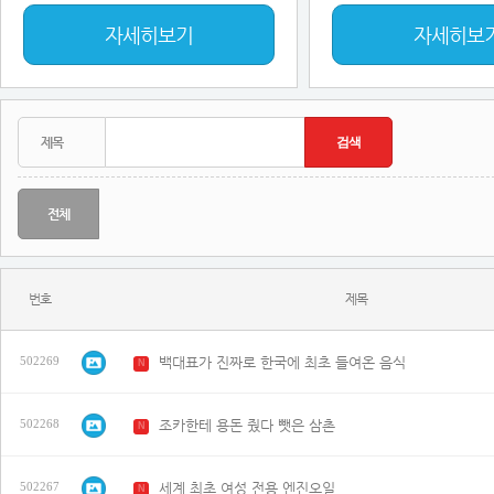
자세히보기
자세히보
전체
번호
제목
백대표가 진짜로 한국에 최초 들여온 음식
502269
N
조카한테 용돈 줬다 뺏은 삼촌
502268
N
세계 최초 여성 전용 엔진오일
502267
N