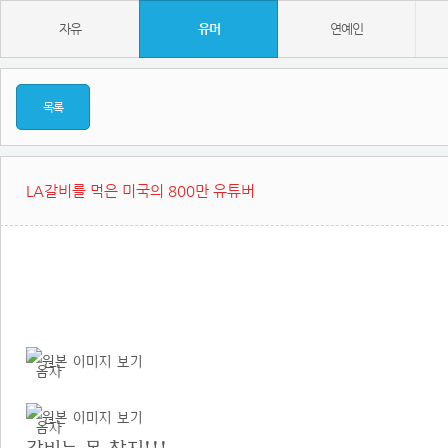
자유
유머
연예인
목록
LA갈비를 먹은 미국의 800만 유튜버