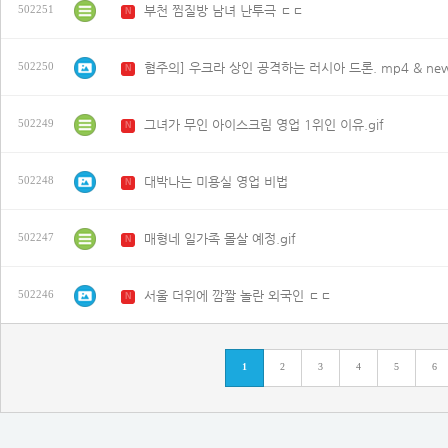
부천 찜질방 남녀 난투극 ㄷㄷ
502251
N
혐주의] 우크라 상인 공격하는 러시아 드론. mp4 & ne
502250
N
그녀가 무인 아이스크림 영업 1위인 이유.gif
502249
N
대박나는 미용실 영업 비법
502248
N
매형네 일가족 몰살 예정.gif
502247
N
서울 더위에 깜짤 놀란 외국인 ㄷㄷ
502246
N
1
2
3
4
5
6