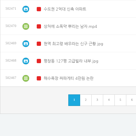
수도권 2억대 신축 아파트
502471
N
상처에 소독약 뿌리는 남자.mp4
502470
N
현역 최고령 배우라는 신구 근황.jpg
502469
N
평창동 127평 고급빌라 내부.jpg
502468
N
해수욕장 짜파게티 4만원 논란
502467
N
1
2
3
4
5
6