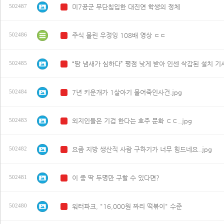
미7공군 무단침입한 대진연 학생의 정체
502487
N
주식 물린 우정잉 108배 영상 ㄷㄷ
502486
N
“땀 냄새가 심하다” 평점 낮게 받아 인센 삭감된 설치 기사
502485
N
7년 키운개가 1살아기 물어죽인사건.jpg
502484
N
외지인들은 기겁 한다는 호주 문화 ㄷㄷ..jpg
502483
N
요즘 지방 생산직 사람 구하기가 너무 힘드네요..jpg
502482
N
이 중 딱 두명만 구할 수 있다면?
502481
N
워터파크, "16,000원 짜리 떡볶이" 수준
502480
N