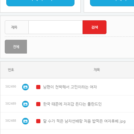
전체
번호
제목
남편이 천박해서 고민이라는 여자
502490
N
한국 때문에 자괴감 든다는 폴란드인
502489
N
말 수가 적은 남자선배랑 처음 밥먹은 여자후배.jpg
502488
N