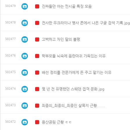
진짜들만 아는 찐시골 특징 모음
502479
N
전사한 우크라이나 병사 폰에서 나온 구글 검색 기록.jpg
502478
N
고백하고 차인 딸의 불평
502477
N
학부모들 뇌속에 음란마귀 가득있는 이유
502476
N
배선 정리를 전문가에게 돈 주고 맡기는 이유
502475
N
몇 년 전 유명했던 스웨덴 접객 문화.jpg
502474
N
최종의_최종의_최종인 살목지 근황.......
502473
N
용산공원 근황 ㄷㄷ
502472
N