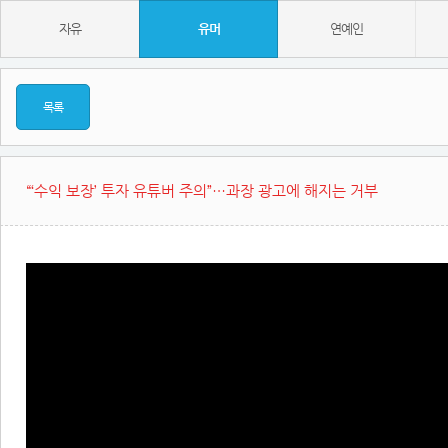
자유
유머
연예인
목록
“‘수익 보장’ 투자 유튜버 주의”…과장 광고에 해지는 거부