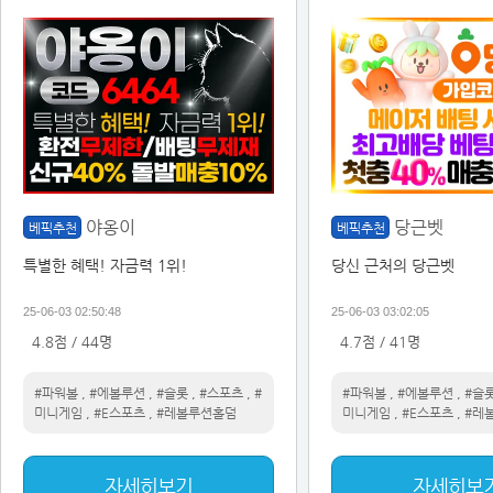
야옹이
당근벳
베픽추천
베픽추천
특별한 혜택! 자금력 1위!
당신 근처의 당근벳
25-06-03 02:50:48
25-06-03 03:02:05
4.8점 / 44명
4.7점 / 41명
#파워볼
,
#에볼루션
,
#슬롯
,
#스포츠
,
#
#파워볼
,
#에볼루션
,
#슬
미니게임
,
#E스포츠
,
#레볼루션홀덤
미니게임
,
#E스포츠
,
#레
자세히보기
자세히보