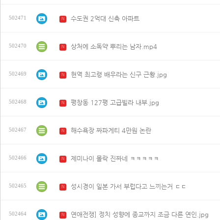
수도권 2억대 신축 아파트
502471
N
상처에 소독약 뿌리는 남자.mp4
502470
N
현역 최고령 배우라는 신구 근황.jpg
502469
N
평창동 127평 고급빌라 내부.jpg
502468
N
해수욕장 짜파게티 4만원 논란
502467
N
제미나이 몰락 진짜네 ㅋㅋㅋㅋㅋ
502466
N
성시경이 일본 가서 부럽다고 느끼는거 ㄷㄷ
502465
N
연애전쟁] 정치 성향에 종교까지 조금 다른 연인.jpg
502464
N