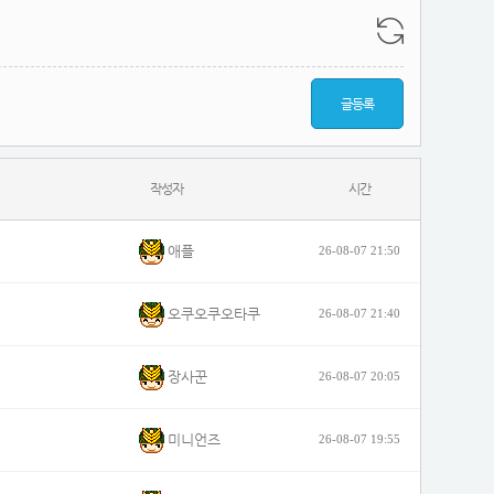
글등록
작성자
시간
애플
26-08-07 21:50
오쿠오쿠오타쿠
26-08-07 21:40
장사꾼
26-08-07 20:05
미니언즈
26-08-07 19:55