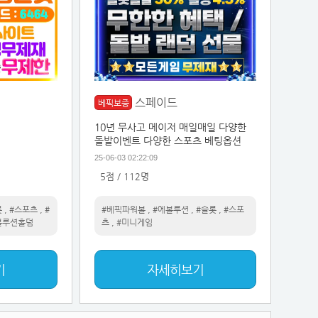
스페이드
베픽보증
10년 무사고 메이저 매일매일 다양한
돌발이벤트 다양한 스포츠 베팅옵션
25-06-03 02:22:09
5점 / 112명
롯
,
#스포츠
,
#
#베픽파워볼
,
#에볼루션
,
#슬롯
,
#스포
볼루션홀덤
츠
,
#미니게임
기
자세히보기