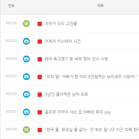
번호
제목
자전거 수리 고인물
502326
N
어제자 카스테라 사건
502325
N
태국 축구경기 중 벼락 맞아 선수 사망
502324
N
"우리 딸! 아빠가 한 마리 8천원하는 보리새우 사왔어!"
502323
N
3년간 콜라먹은 남자 최후
502322
N
골프장 가까이 사는 집 아빠의 취미.jpg
502321
N
502320
N