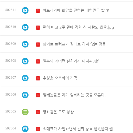
아프리카에 희망을 전하는 대한민국 쌀 'K
502311
N
면허 따고 2주 만에 경차 산 사람의 최후.jpg
502310
N
의외로 트럼프가 절대로 하지 않는 것들
502309
N
일본의 에어컨 설치기사 아저씨.gif
502308
N
추성훈 오토바이 가격
502307
N
일베놈들은 지가 일베라는 것을 모른다.
502306
N
영화같은 도로 상황
502305
N
백대표가 사업하면서 진짜 충격 받았을때 썰
502304
N