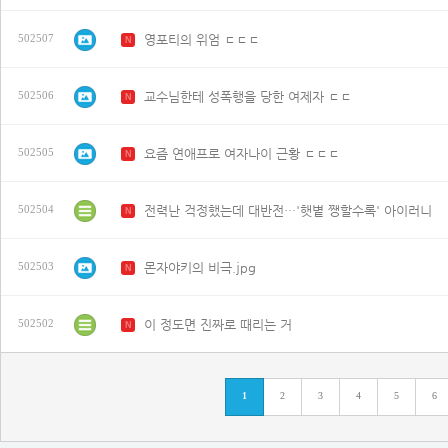
영포티의 위엄 ㄷㄷㄷ
502507
N
교수님한테 성폭행을 당한 여제자 ㄷㄷ
502506
N
요즘 연애프로 여자나이 근황 ㄷㄷㄷ
502505
N
전력난 걱정했는데 대반전…'햇볕 쨍할수록' 아이러니
502504
N
몬자야키의 비극.jpg
502503
N
이 정도면 진짜로 때리는 거
502502
N
1
2
3
4
5
6