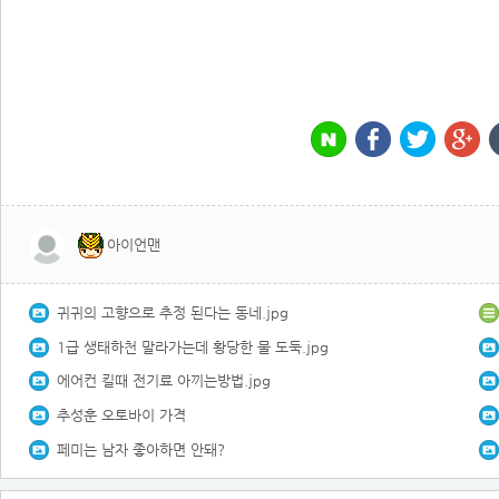
아이언맨
귀귀의 고향으로 추정 된다는 동네.jpg
1급 생태하천 말라가는데 황당한 물 도둑.jpg
에어컨 킬때 전기료 아끼는방법.jpg
추성훈 오토바이 가격
페미는 남자 좋아하면 안돼?