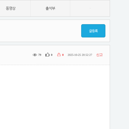
동영상
출석부
-
글등록
신고
79
0
0
2025-10-25 20:52:27