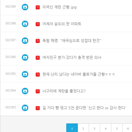
미국산 계란 근황.jpg
502389
N
어제자 송도의 한 아파트
502388
N
축협 해명: "애국심으로 성접대 한것"
502387
N
여자친구 본가 갔다가 충격 받은 의사
502386
N
현재 난리 났다는 네이버 블로거들 근황ㄷㄷㄷ
502385
N
너구리에 계란을 풀었다고?
502384
N
길 가다 뺨 맞고 5천 준다면 '신고 한다 vs 감사 한다'
502383
N
1
2
3
4
5
6