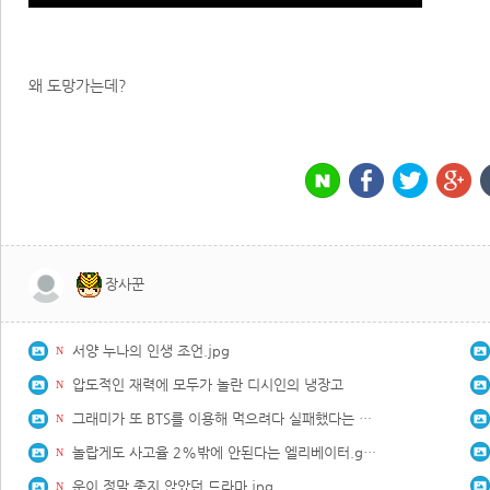
왜 도망가는데?
장사꾼
서양 누나의 인생 조언.jpg
N
압도적인 재력에 모두가 놀란 디시인의 냉장고
N
그래미가 또 BTS를 이용해 먹으려다 실패했다는 내부증언 폭로
N
놀랍게도 사고율 2%밖에 안된다는 엘리베이터.gif & txt
N
운이 정말 좋지 않았던 드라마.jpg
N