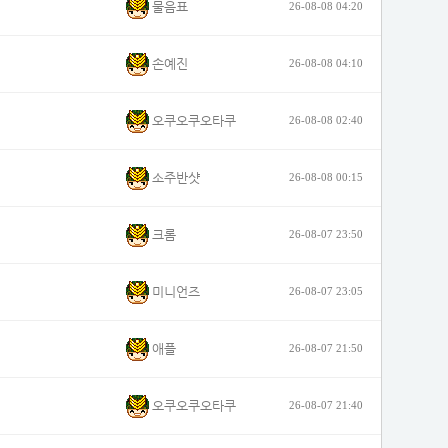
물음표
26-08-08 04:20
손예진
26-08-08 04:10
오쿠오쿠오타쿠
26-08-08 02:40
소주반샷
26-08-08 00:15
크롬
26-08-07 23:50
미니언즈
26-08-07 23:05
애플
26-08-07 21:50
오쿠오쿠오타쿠
26-08-07 21:40