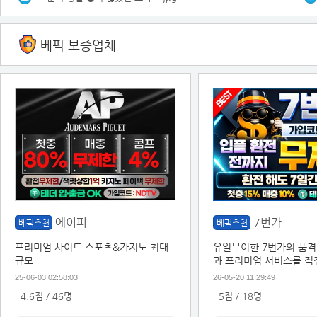
베픽 보증업체
에이피
7번가
베픽추천
베픽추천
프리미엄 사이트 스포츠&카지노 최대
유일무이한 7번가의 품격
규모
과 프리미엄 서비스를 직
25-06-03 02:58:03
26-05-20 11:29:49
4.6점 / 46명
5점 / 18명