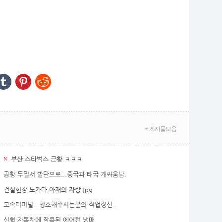
+ 게시물모음
부산 스타벅스 근황 ㅋㅋㅋ
N
공항 무질서 발단으로...중국과 태국 개싸움남.
건설현장 노가다 아재의 자랑.jpg
고속터미널.. 청소해주시는분의 직업정신..
신형 자동차에 작용된 에어컨 냉매