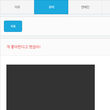
자유
유머
연예인
목록
개 좋아한다고 했잖아!