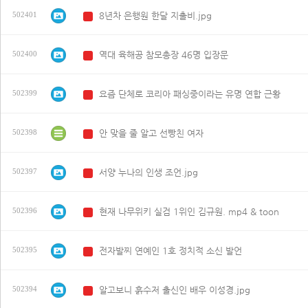
8년차 은행원 한달 지출비.jpg
502401
N
역대 육해공 참모총장 46명 입장문
502400
N
요즘 단체로 코리아 패싱중이라는 유명 연합 근황
502399
N
안 맞을 줄 알고 선빵친 여자
502398
N
서양 누나의 인생 조언.jpg
502397
N
현재 나무위키 실검 1위인 김규원. mp4 & toon
502396
N
전자발찌 연예인 1호 정치적 소신 발언
502395
N
알고보니 흙수저 출신인 배우 이성경.jpg
502394
N