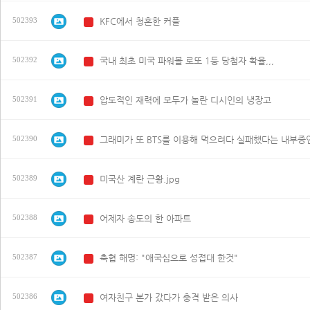
KFC에서 청혼한 커플
502393
N
국내 최초 미국 파워볼 로또 1등 당첨자 확율,,,
502392
N
압도적인 재력에 모두가 놀란 디시인의 냉장고
502391
N
그래미가 또 BTS를 이용해 먹으려다 실패했다는 내부증
502390
N
미국산 계란 근황.jpg
502389
N
어제자 송도의 한 아파트
502388
N
축협 해명: "애국심으로 성접대 한것"
502387
N
여자친구 본가 갔다가 충격 받은 의사
502386
N