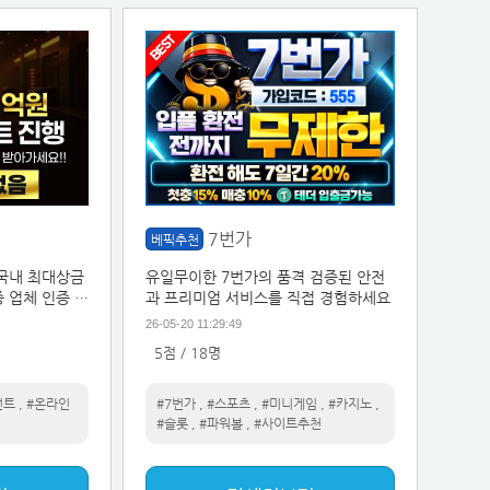
7번가
베픽추천
국내 최대상금
유일무이한 7번가의 품격 검증된 안전
 업체 인증 사
과 프리미엄 서비스를 직접 경험하세요
26-05-20 11:29:49
5점 / 18명
먼트
,
#온라인
#7번가
,
#스포츠
,
#미니게임
,
#카지노
,
#슬롯
,
#파워볼
,
#사이트추천