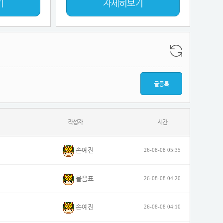
기
자세히보기
글등록
작성자
시간
손예진
26-08-08 05:35
물음표
26-08-08 04:20
손예진
26-08-08 04:10