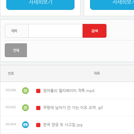
자세히보기
자세히보
전체
번호
제목
엄마들의 엘리베이터 격투.mp4
502406
N
쿠팡에 남자가 안 가는 이유 요약..gif
502405
N
한국 양궁 또 사고침.jpg
502404
N