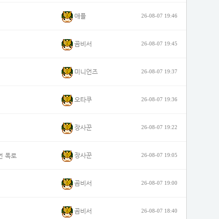
애플
26-08-07 19:46
곰비서
26-08-07 19:45
미니언즈
26-08-07 19:37
오타쿠
26-08-07 19:36
장사꾼
26-08-07 19:22
장사꾼
언 폭로
26-08-07 19:05
곰비서
26-08-07 19:00
곰비서
26-08-07 18:40