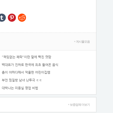
+ 게시물모음
"책임없는 쾌락"이란 말에 빡친 캣맘
백대표가 진짜로 한국에 최초 들여온 음식
춤이 야하다해서 억울한 어린이집쌤
부천 찜질방 남녀 난투극 ㄷㄷ
대박나는 미용실 영업 비법
+ 보증업체 더보기