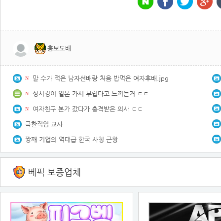
홍보도배
말 수가 적은 남자선배랑 처음 밥먹은 여자후배.jpg
N
성시경이 일본 가서 부럽다고 느끼는거 ㄷㄷ
N
여자친구 본가 갔다가 충격받은 의사 ㄷㄷ
N
극한직업 교사
짱깨 기업의 역대급 한국 사칭 근황
베픽 보증업체