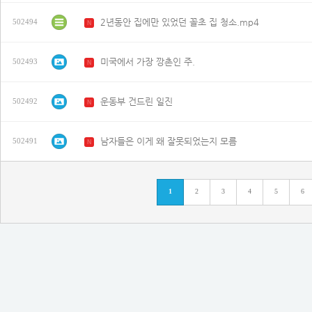
2년동안 집에만 있었던 꼴초 집 청소.mp4
502494
N
미국에서 가장 깡촌인 주.
502493
N
운동부 건드린 일진
502492
N
남자들은 이게 왜 잘못되었는지 모름
502491
N
1
2
3
4
5
6