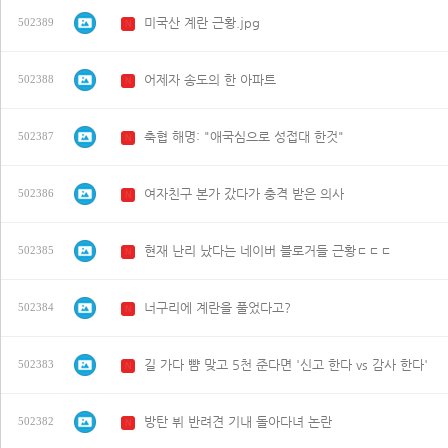
미국산 계란 근황.jpg
502389
N
어제자 송도의 한 아파트
502388
N
축협 해명: "애국심으로 성접대 한것"
502387
N
여자친구 본가 갔다가 충격 받은 의사
502386
N
현재 난리 났다는 네이버 블로거들 근황ㄷㄷㄷ
502385
N
너구리에 계란을 풀었다고?
502384
N
길 가다 뺨 맞고 5천 준다면 '신고 한다 vs 감사 한다'
502383
N
방탄 뷔 반려견 기내 돌아다녀 논란
502382
N