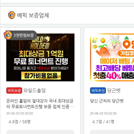
베픽 보증업체
3천만원보증
와일드홀덤
당근벳
베픽보증
베픽추천
온라인 홀덤의 절대강자 국내 최대상금
당신 근처의 당근벳
의 무료토너먼트진행 보증 업체 인증 사
이트
25-06-03 03:20:50
25-06-03 03:02:05
4.8점 / 58명
4.7점 / 41명