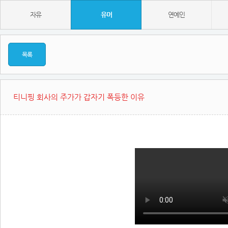
자유
유머
연예인
목록
티니핑 회사의 주가가 갑자기 폭등한 이유