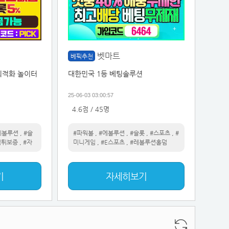
벳마트
베픽추천
최적화 놀이터
대한민국 1등 베팅솔루션
25-06-03 03:00:57
4.6점 / 45명
에볼루션
,
#슬
#파워볼
,
#에볼루션
,
#슬롯
,
#스포츠
,
#
먹튀보증
,
#자
미니게임
,
#E스포츠
,
#레볼루션홀덤
기
자세히보기