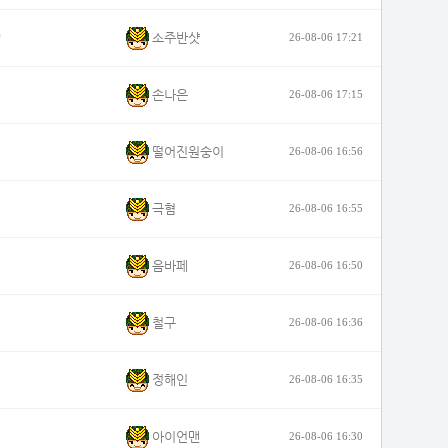
소주반샷
"
26-08-06 17:21
손나은
26-08-06 17:15
떨어진원숭이
26-08-06 16:56
극혐
26-08-06 16:55
음바페
26-08-06 16:50
철구
26-08-06 16:36
정해인
26-08-06 16:35
아이언맨
26-08-06 16:30