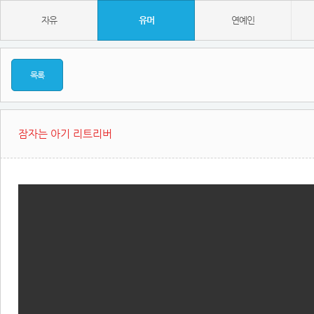
자유
유머
연예인
목록
잠자는 아기 리트리버