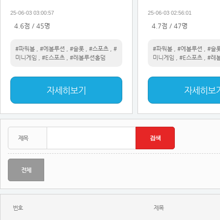
25-06-03 03:00:57
25-06-03 02:56:01
4.6점 / 45명
4.7점 / 47명
#파워볼
,
#에볼루션
,
#슬롯
,
#스포츠
,
#
#파워볼
,
#에볼루션
,
#슬
미니게임
,
#E스포츠
,
#레볼루션홀덤
미니게임
,
#E스포츠
,
#레
자세히보기
자세히보
전체
번호
제목