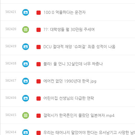
100:0 억울하다는 운전자
502421
N
??: 대학생들 월 30만원 주세여
502420
N
DCU 절대적 재앙 '슈퍼걸' 최종 성적이 나옴
502419
N
블라) 울 언니 32살인데 너무 짜증나
502418
N
에어컨 없던 1990년대 한국.jpg
502417
N
어린이집 선생님의 다급한 연락
502416
N
갤럭시가 한국폰인지 몰랐던 일본여자.mp4
502415
N
우리는 태어나지 말았어야 한다는 유서남기고 사망한 남매
502414
N