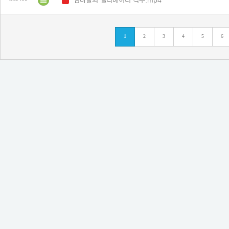
N
1
2
3
4
5
6