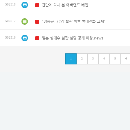
간만에 다시 본 에버랜드 베인
502518
N
"정몽규, 32강 탈락 이후 휴대전화 교체"
502517
N
일본 성매수 심판 실명 공개 파장.news
502516
N
1
2
3
4
5
6