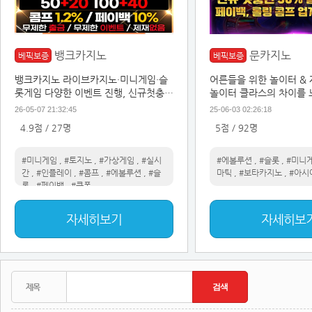
뱅크카지노
문카지노
베픽보증
베픽보증
뱅크카지노 라이브카지노·미니게임·슬
어른들을 위한 놀이터 &
롯게임 다양한 이벤트 진행, 신규첫충·
놀이터 클라스의 차이를
재충·페이백·콤프 지급 혜택과 빠른충전
26-05-07 21:32:45
25-06-03 02:26:18
무제한환전 지원
4.9점 / 27명
5점 / 92명
#미니게임
,
#토지노
,
#가상게임
,
#실시
#에볼루션
,
#슬롯
,
#미니
간
,
#인플레이
,
#콤프
,
#에볼루션
,
#슬
마틱
,
#보타카지노
,
#아시
롯
,
#페이백
,
#쿠폰
자세히보기
자세히보