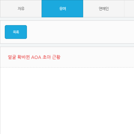
자유
유머
연예인
목록
얼굴 확바뀐 AOA 초아 근황