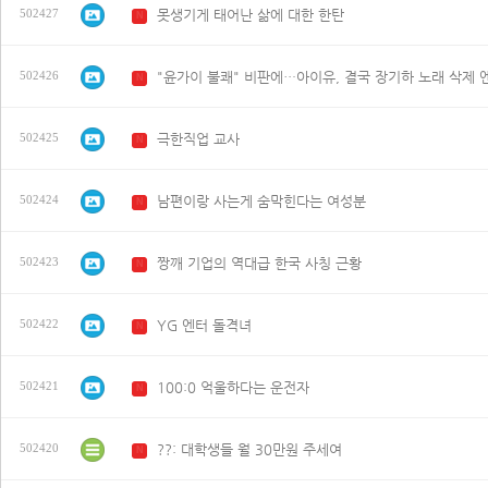
못생기게 태어난 삶에 대한 한탄
502427
N
"윤가이 불쾌" 비판에…아이유, 결국 장기하 노래 삭제 
502426
N
극한직업 교사
502425
N
남편이랑 사는게 숨막힌다는 여성분
502424
N
짱깨 기업의 역대급 한국 사칭 근황
502423
N
YG 엔터 돌격녀
502422
N
100:0 억울하다는 운전자
502421
N
??: 대학생들 월 30만원 주세여
502420
N