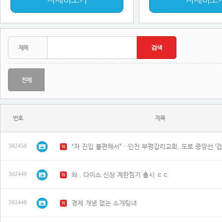
전체
번호
제목
502450
N
와.. 다이소 신상 계란찜기 출시 ㄷㄷ
502449
N
경제 개념 없는 소개팅녀
502448
N