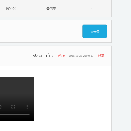
동영상
출석부
-
글등록
신고
74
0
0
2025-10-26 20:40:27