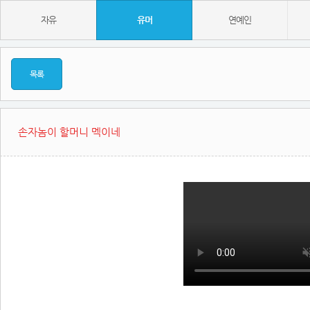
자유
유머
연예인
목록
손자놈이 할머니 멕이네