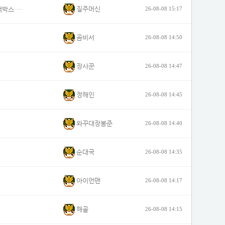
질주머신
4살·6살 딸 태우고 음주운전하다 사망사고 낸 엄마…블랙박스 공개.new
26-08-08 15:17
곰비서
26-08-08 14:50
장사꾼
26-08-08 14:47
정해인
26-08-08 14:45
와꾸대장봉준
26-08-08 14:40
순대국
26-08-08 14:35
아이언맨
26-08-08 14:17
해골
26-08-08 14:15