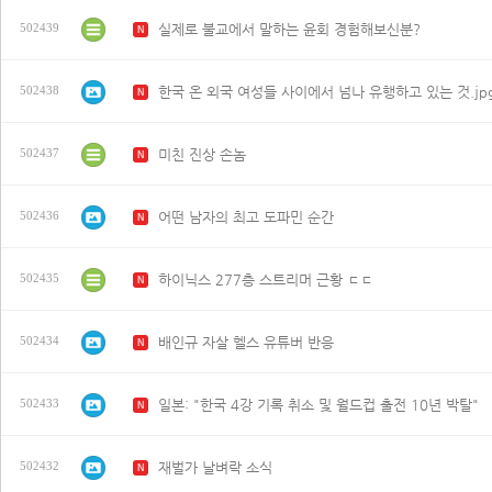
실제로 불교에서 말하는 윤회 경험해보신분?
502439
N
한국 온 외국 여성들 사이에서 넘나 유행하고 있는 것.jp
502438
N
미친 진상 손놈
502437
N
어떤 남자의 최고 도파민 순간
502436
N
하이닉스 277층 스트리머 근황 ㄷㄷ
502435
N
배인규 자살 헬스 유튜버 반응
502434
N
일본: "한국 4강 기록 취소 및 월드컵 출전 10년 박탈"
502433
N
재벌가 날벼락 소식
502432
N