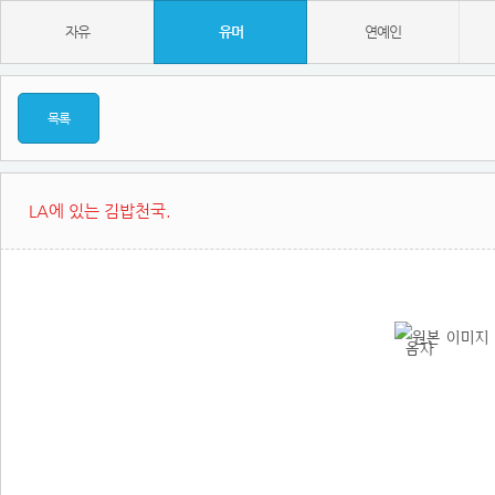
자유
유머
연예인
목록
LA에 있는 김밥천국.