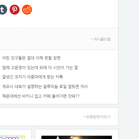
+ 게시물모음
어린 친구들은 절대 이해 못할 장면
앞에 고윤정이 있는데 뒤에 더 시선이 가는 짤
잘생긴 코치가 아줌마에게 받는 카톡
제조사 대표가 설명하는 알루미늄 호일 앞뒷면 차이
해운대에선 비키니 입고 카페 들어가면 안돼??
+ 보증업체 더보기