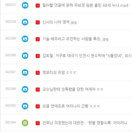
필터빨 댓글에 긁혀 무보정 원본 올린 48세 누나.mp4
502511
N
신사의 나라 영국.jpg
502510
N
기술 배우라고 조언하는 사람들 특징..jpg
502509
N
502508
N
영포티의 위엄 ㄷㄷㄷ
502507
N
교수님한테 성폭행을 당한 여제자 ㄷㄷ
502506
N
요즘 연애프로 여자나이 근황 ㄷㄷㄷ
502505
N
전력난 걱정했는데 대반전…'햇볕 쨍할수록' 아이러니
502504
N