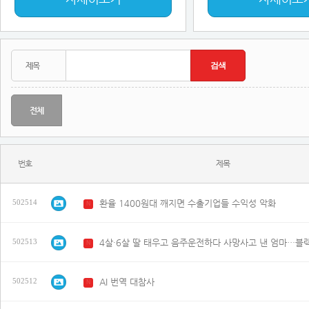
전체
번호
제목
환율 1400원대 깨지면 수출기업들 수익성 악화
502514
N
502513
N
AI 번역 대참사
502512
N