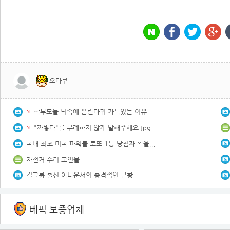
오타쿠
학부모들 뇌속에 음란마귀 가득있는 이유
N
"까맣다"를 무례하지 않게 말해주세요.jpg
N
국내 최초 미국 파워볼 로또 1등 당첨자 확율,,,
자전거 수리 고인물
걸그룹 출신 아나운서의 충격적인 근황
베픽 보증업체