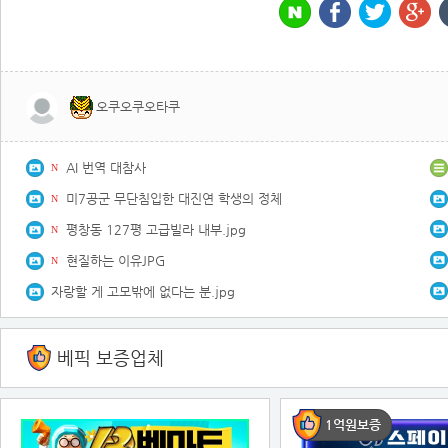
오쿠오쿠오타쿠
AI 번역 대참사
N
미7공군 무단침입한 대진연 학생의 정체
N
평창동 127평 고급빌라 내부.jpg
N
현질하는 이유JPG
N
자랑할 게 고모밖에 없다는 분.jpg
베픽 보증업체
1억원보증