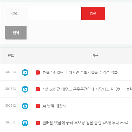
전체
번호
제목
환율 1400원대 깨지면 수출기업들 수익성 악화
502514
N
502513
N
AI 번역 대참사
502512
N
필터빨 댓글에 긁혀 무보정 원본 올린 48세 누나.mp4
502511
N