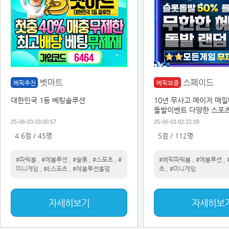
벳마트
스페이드
베픽추천
베픽보증
대한민국 1등 베팅솔루션
10년 무사고 메이저 매
돌발이벤트 다양한 스포
25-06-03 03:00:57
25-06-03 02:22:09
4.6점 / 45명
5점 / 112명
#파워볼
,
#에볼루션
,
#슬롯
,
#스포츠
,
#
#베픽파워볼
,
#에볼루션
,
미니게임
,
#E스포츠
,
#레볼루션홀덤
츠
,
#미니게임
자세히보기
자세히보