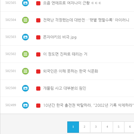
요즘 연애프로 여자나이 근황 ㄷㄷㄷ
502505
N
전력난 걱정했는데 대반전…'햇볕 쨍할수록' 아이러니
502504
N
몬자야키의 비극.jpg
502503
N
이 정도면 진짜로 때리는 거
502502
N
외국인은 이해 못하는 한국 식문화
502501
N
개물림 사고 대부분의 원인
502500
N
502499
N
1
2
3
4
5
6