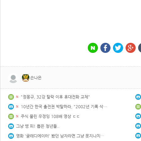
손나은
"정몽규, 32강 탈락 이후 휴대전화 교체"
N
10년간 한국 출전권 박탈하라, "2002년 기록 삭제하라"…전세계 난리
N
주식 물린 우정잉 108배 영상 ㄷㄷ
N
그냥 쌩 피! 뽑은 청년들..
영화 '글래디에이터' 봤던 남자라면 그냥 못지나치는 곳.mp4