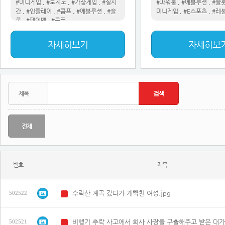
#미니게임
,
#토지노
,
#가상게임
,
#실시
#파워볼
,
#에볼루션
,
#슬
간
,
#인플레이
,
#콤프
,
#에볼루션
,
#슬
미니게임
,
#E스포츠
,
#레
롯
,
#페이백
,
#쿠폰
자세히보기
자세히보
전체
번호
제목
수락산 계곡 갔다가 개빡친 여성.jpg
502522
N
비행기 추락 사고에서 회사 사장을 구출해주고 받은 대가
502521
N