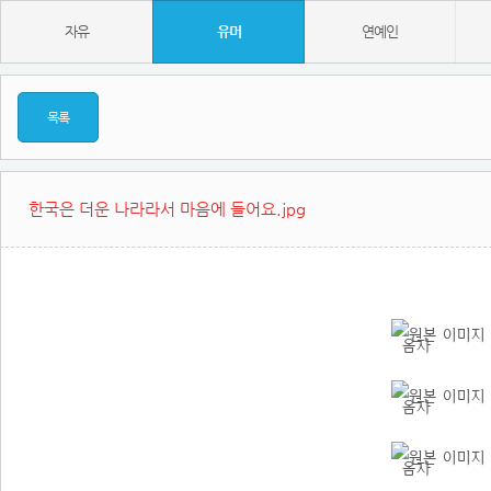
자유
유머
연예인
목록
한국은 더운 나라라서 마음에 들어요.jpg