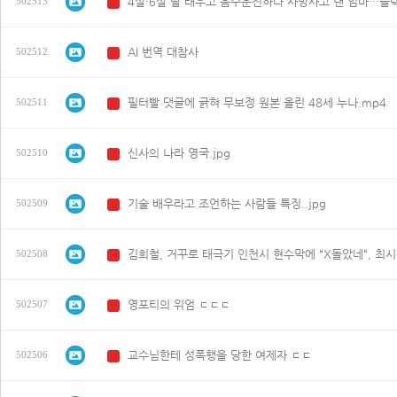
502513
N
AI 번역 대참사
502512
N
필터빨 댓글에 긁혀 무보정 원본 올린 48세 누나.mp4
502511
N
신사의 나라 영국.jpg
502510
N
기술 배우라고 조언하는 사람들 특징..jpg
502509
N
502508
N
영포티의 위엄 ㄷㄷㄷ
502507
N
교수님한테 성폭행을 당한 여제자 ㄷㄷ
502506
N