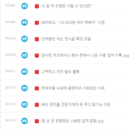
이 중 딱 두명만 구할 수 있다면?
502481
N
워터파크, "16,000원 짜리 떡볶이" 수준
502480
N
진짜들만 아는 찐시골 특징 모음
502479
N
전사한 우크라이나 병사 폰에서 나온 구글 검색 기록.jpg
502478
N
고백하고 차인 딸의 불평
502477
N
학부모들 뇌속에 음란마귀 가득있는 이유
502476
N
배선 정리를 전문가에게 돈 주고 맡기는 이유
502475
N
몇 년 전 유명했던 스웨덴 접객 문화.jpg
502474
N