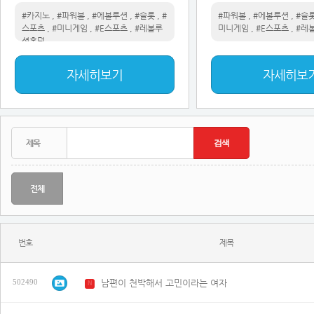
#카지노
,
#파워볼
,
#에볼루션
,
#슬롯
,
#
#파워볼
,
#에볼루션
,
#슬
스포츠
,
#미니게임
,
#E스포츠
,
#레볼루
미니게임
,
#E스포츠
,
#레
션홀덤
자세히보기
자세히보
전체
번호
제목
남편이 천박해서 고민이라는 여자
502490
N