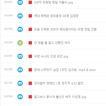
8년차 은행원 한달 지출비.jpg
502401
N
역대 육해공 참모총장 46명 입장문
502400
N
요즘 단체로 코리아 패싱중이라는 유명 연합 근황
502399
N
안 맞을 줄 알고 선빵친 여자
502398
N
서양 누나의 인생 조언.jpg
502397
N
현재 나무위키 실검 1위인 김규원. mp4 & toon
502396
N
전자발찌 연예인 1호 정치적 소신 발언
502395
N
알고보니 흙수저 출신인 배우 이성경.jpg
502394
N