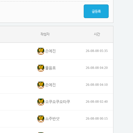
글등록
작성자
시간
손예진
26-08-08 05:35
물음표
26-08-08 04:20
손예진
26-08-08 04:10
오쿠오쿠오타쿠
26-08-08 02:40
소주반샷
26-08-08 00:15