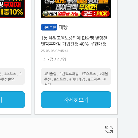
대빵
베픽추천
!
1등 유일고액보증업체 BJ솔랭 멸망전
벤픽후마감 가입첫충 40% 무한매충이
벤트
25-06-03 02:45:44
4.7점 / 47명
롯
,
#스포츠
,
#
#BJ솔랭
,
#벤픽후마감
,
#E스포츠
,
#에볼
볼루션홀덤
루션
,
#스포츠
,
#미니게임
,
#고자본
,
#
홀덤
기
자세히보기