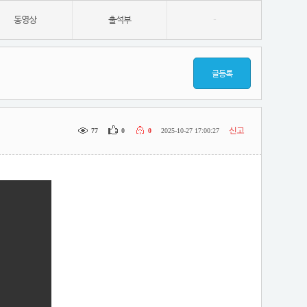
동영상
출석부
-
글등록
신고
77
0
0
2025-10-27 17:00:27