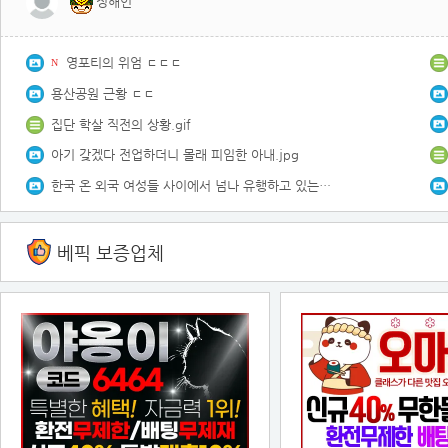
정해인
영포티의 위엄 ㄷㄷㄷ
N
용산공원 근황 ㄷㄷ
집단 학살 직전의 상황.gif
아기 갖겠다 전업하더니 몰래 피임한 아내.jpg
한국 온 외국 여성들 사이에서 넘나 유행하고 있는 것.jpg
베픽 보증업체