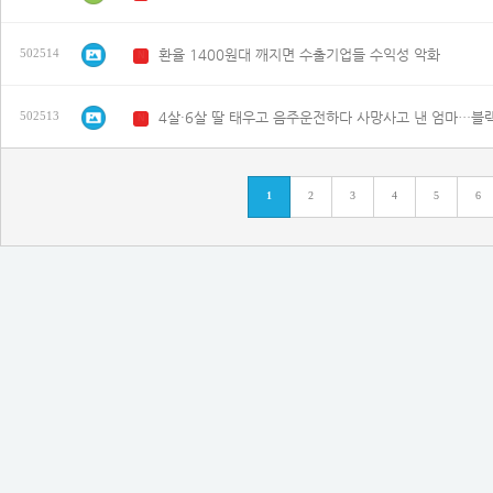
환율 1400원대 깨지면 수출기업들 수익성 악화
502514
N
502513
N
1
2
3
4
5
6