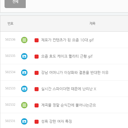
전체
번호
제목
체포가 컨텐츠가 된 요즘 10대.gif
502536
N
요즘 효도 케이크 퀄리티 근황.gif
502535
N
강남 어머니가 이상화와 결혼을 반대한 이유
502534
N
실시간 스파이더맨 때문에 난리난 X
502533
N
계곡물 정말 순식간에 불어나는군요
502532
N
성욕 강한 여자 특징
502531
N