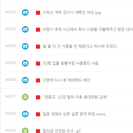
수락산 계곡 갔다가 개빡친 여성.jpg
502522
N
비행기 추락 사고에서 회사 사장을 구출해주고 받은 대가
502521
N
딸 둘 다 간 기증을 안 해준다고 하시며 우셨다.
502520
N
50평 집을 원룸처럼 사용중인 사람
502519
N
간만에 다시 본 에버랜드 베인
502518
N
"정몽규, 32강 탈락 이후 휴대전화 교체"
502517
N
일본 성매수 심판 실명 공개 파장.news
502516
N
합의금 천만원 요구..gif
502515
N