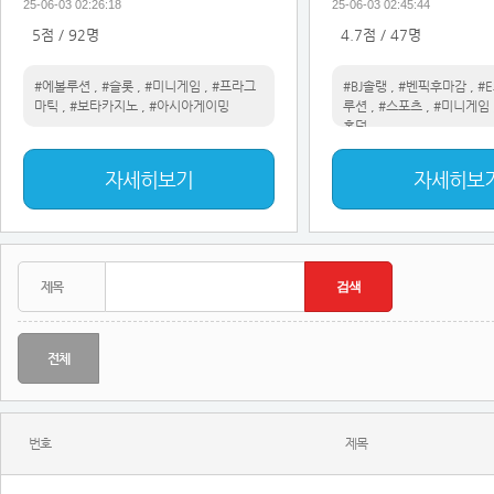
25-06-03 02:26:18
25-06-03 02:45:44
5점 / 92명
4.7점 / 47명
#에볼루션
,
#슬롯
,
#미니게임
,
#프라그
#BJ솔랭
,
#벤픽후마감
,
#
마틱
,
#보타카지노
,
#아시아게이밍
루션
,
#스포츠
,
#미니게임
홀덤
자세히보기
자세히보
전체
번호
제목