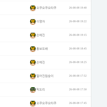
오쿠오쿠오타쿠
26-08-08 19:40
이영자
26-08-08 19:22
손예진
26-08-08 19:15
홍보도배
26-08-08 18:45
손예진
26-08-08 18:25
떨어진원숭이
26-08-08 17:52
픽도리
26-08-08 17:50
오쿠오쿠오타쿠
26-08-08 17:45