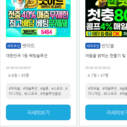
벳마트
반딧불
베픽추천
베픽추천
대한민국 1등 베팅솔루션
어둠을 밝히는 한줄기 빛
25-06-03 03:00:57
25-06-03 02:56:01
4.6점 / 45명
4.7점 / 47명
#파워볼
,
#에볼루션
,
#슬롯
,
#스포츠
,
#
#파워볼
,
#에볼루션
,
#슬
미니게임
,
#E스포츠
,
#레볼루션홀덤
미니게임
,
#E스포츠
,
#레
자세히보기
자세히보