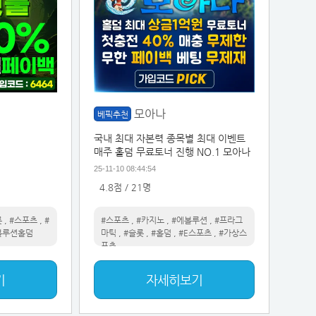
모아나
베픽추천
국내 최대 자본력 종목별 최대 이벤트
매주 홀덤 무료토너 진행 NO.1 모아나
25-11-10 08:44:54
4.8점 / 21명
롯
,
#스포츠
,
#
#스포츠
,
#카지노
,
#에볼루션
,
#프라그
볼루션홀덤
마틱
,
#슬롯
,
#홀덤
,
#E스포츠
,
#가상스
포츠
기
자세히보기