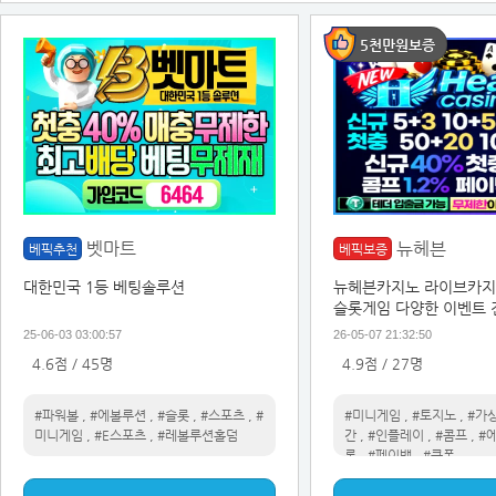
5천만원보증
벳마트
뉴헤븐
베픽추천
베픽보증
대한민국 1등 베팅솔루션
뉴헤븐카지노 라이브카지
슬롯게임 다양한 이벤트 진
충·페이백 혜택과 빠른충
25-06-03 03:00:57
26-05-07 21:32:50
지원
4.6점 / 45명
4.9점 / 27명
#파워볼
,
#에볼루션
,
#슬롯
,
#스포츠
,
#
#미니게임
,
#토지노
,
#가
미니게임
,
#E스포츠
,
#레볼루션홀덤
간
,
#인플레이
,
#콤프
,
#
롯
,
#페이백
,
#쿠폰