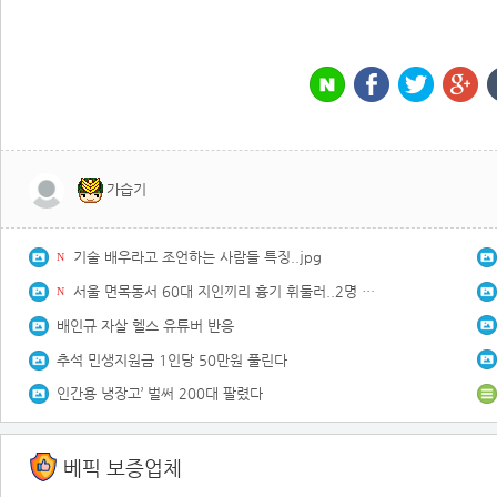
가습기
기술 배우라고 조언하는 사람들 특징..jpg
N
서울 면목동서 60대 지인끼리 흉기 휘둘러..2명 모두 사망
N
배인규 자살 헬스 유튜버 반응
추석 민생지원금 1인당 50만원 풀린다
인간용 냉장고’ 벌써 200대 팔렸다
베픽 보증업체