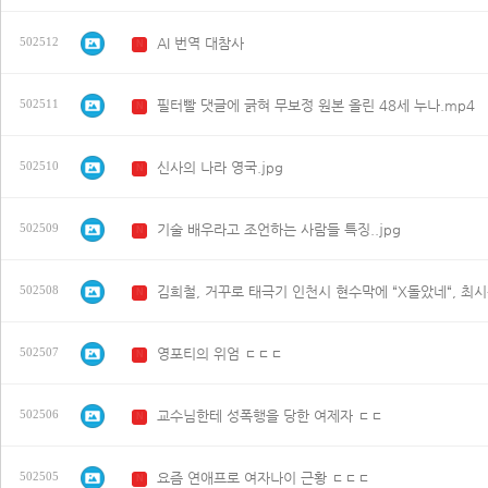
AI 번역 대참사
502512
N
필터빨 댓글에 긁혀 무보정 원본 올린 48세 누나.mp4
502511
N
신사의 나라 영국.jpg
502510
N
기술 배우라고 조언하는 사람들 특징..jpg
502509
N
502508
N
영포티의 위엄 ㄷㄷㄷ
502507
N
교수님한테 성폭행을 당한 여제자 ㄷㄷ
502506
N
요즘 연애프로 여자나이 근황 ㄷㄷㄷ
502505
N