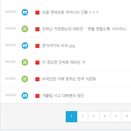
요즘 연애프로 여자나이 근황 ㄷㄷㄷ
502505
N
전력난 걱정했는데 대반전…'햇볕 쨍할수록' 아이러니
502504
N
몬자야키의 비극.jpg
502503
N
이 정도면 진짜로 때리는 거
502502
N
외국인은 이해 못하는 한국 식문화
502501
N
개물림 사고 대부분의 원인
502500
N
1
2
3
4
5
6