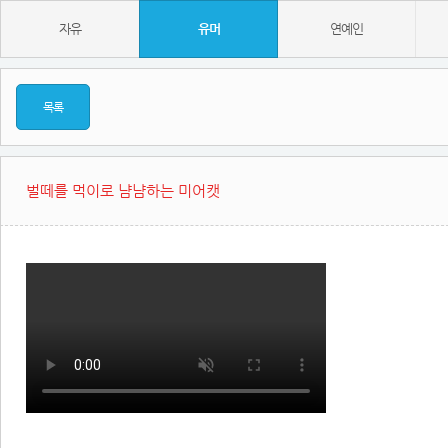
자유
유머
연예인
목록
벌떼를 먹이로 냠냠하는 미어캣