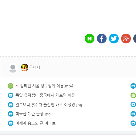
곰비서
필리핀 시골 당구장의 여름.mp4
N
독일 유학생이 중국에서 체포된 이유
알고보니 흙수저 출신인 배우 이성경.jpg
미국산 계란 근황.jpg
어제자 송도의 한 아파트