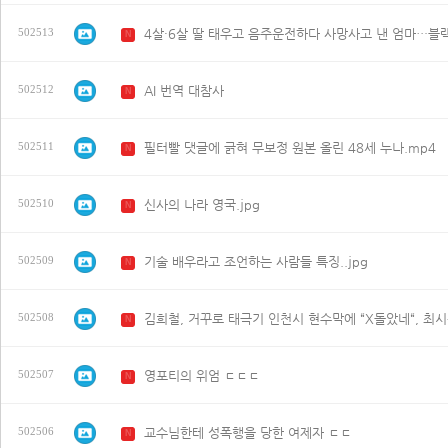
502513
N
AI 번역 대참사
502512
N
필터빨 댓글에 긁혀 무보정 원본 올린 48세 누나.mp4
502511
N
신사의 나라 영국.jpg
502510
N
기술 배우라고 조언하는 사람들 특징..jpg
502509
N
502508
N
영포티의 위엄 ㄷㄷㄷ
502507
N
교수님한테 성폭행을 당한 여제자 ㄷㄷ
502506
N