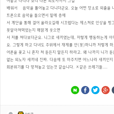
어놓고 다니다 보니 다른 외노자까지 그걸
배워서 음악을 틀어놓고 다니더군요. 오늘 어떤 장소로 외출을 
트폰으로 음악을 들으면서 밑에 층에
서 계단을 통해 걸어 올라오길래 시끄럽다는 제스쳐로 인상을 찡
못알아쳐먹었는지 해맑게 웃으면
서 저를 쳐다보더군요. 니그로 새끼였는데, 저렇게 행동하는게 아
요. 그렇게 하고 다녀도 주위에서 재제를 안(못)하니까 저렇게 하
어폰을 꽂고 니 혼자 쳐 듣든지 말든지 하라고. 왜 나까지 니가 
없는 외노자 새끼네 진짜. 다음에 또 마주치면 어느나라 새끼인
회분위기를 다 망쳐놓고 있는것 같습니다. ㅈ같은 쓰레기들....