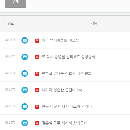
전체
번호
제목
미국 범죄자들의 머그샷
502578
N
또 다시 증명된 할리우드 성공공식
502577
N
변하고 있다는 간호사 태움 문화
502576
N
뇌까지 청순한 온팬녀.jpg
502575
N
반응 터진 어제자 에스파 카리나....
502574
N
결혼식 구두 터져서 왔다구요
502573
N