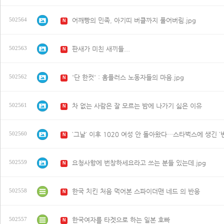
어깨빵의 민족, 아기띠 버클까지 풀어버림.jpg
502564
N
판새가 미친 새끼들...
502563
N
'단 한컷' : 홈플러스 노동자들의 마음.jpg
502562
N
차 없는 사람은 잘 모르는 밤에 나가기 싫은 이유
502561
N
`그날` 이후 1020 여성 안 돌아왔다…스타벅스에 생긴 `
502560
N
요청사항에 번창하세요라고 쓰는 분들 있는데.jpg
502559
N
한국 치킨 처음 먹어본 스파이더맨 네드 의 반응
502558
N
한국여자를 타겟으로 하는 일본 호빠
502557
N