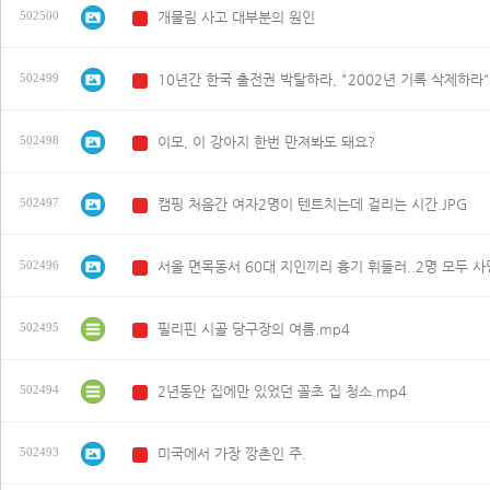
개물림 사고 대부분의 원인
502500
N
502499
N
이모, 이 강아지 한번 만져봐도 돼요?
502498
N
캠핑 처음간 여자2명이 텐트치는데 걸리는 시간.JPG
502497
N
서울 면목동서 60대 지인끼리 흉기 휘둘러..2명 모두 사
502496
N
필리핀 시골 당구장의 여름.mp4
502495
N
2년동안 집에만 있었던 꼴초 집 청소.mp4
502494
N
미국에서 가장 깡촌인 주.
502493
N