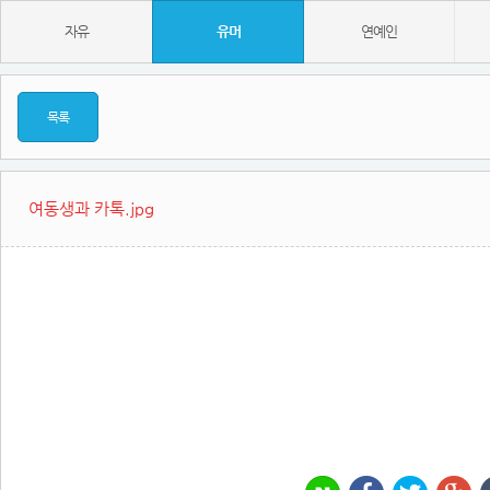
자유
유머
연예인
목록
여동생과 카톡.jpg