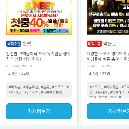
썬벳
박물관
베픽추천
베픽보증
안전한 고액놀이터 오직 유저만을 생각
다양한 스포츠 경기와 이
한 편안한 베팅 환경!
배당률에 빠른 충전과 한
25-06-03 03:03:13
26-04-15 16:23:32
4.6점 / 44명
4.9점 / 27명
#파워볼
,
#에볼루션
,
#슬롯
,
#스포츠
,
#
#스포츠
,
#미니게임
,
#토
미니게임
,
#E스포츠
,
#레볼루션홀덤
임
,
#실시간
,
#인플레이
,
루션
,
#슬롯
,
#페이백
자세히보기
자세히보