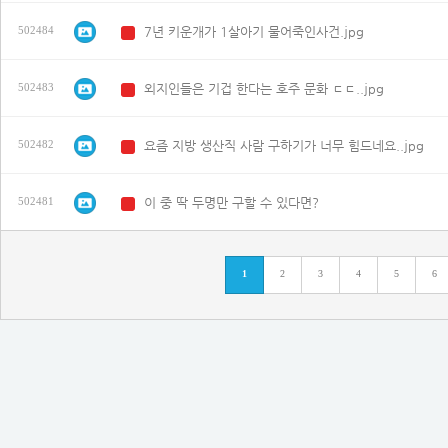
7년 키운개가 1살아기 물어죽인사건.jpg
502484
N
외지인들은 기겁 한다는 호주 문화 ㄷㄷ..jpg
502483
N
요즘 지방 생산직 사람 구하기가 너무 힘드네요..jpg
502482
N
이 중 딱 두명만 구할 수 있다면?
502481
N
1
2
3
4
5
6