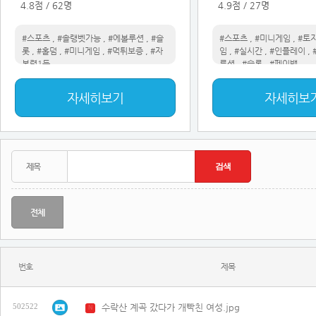
4.8점 / 62명
4.9점 / 27명
#스포츠
,
#솔랭벳가능
,
#에볼루션
,
#슬
#스포츠
,
#미니게임
,
#토
롯
,
#홀덤
,
#미니게임
,
#먹튀보증
,
#자
임
,
#실시간
,
#인플레이
,
본력1등
루션
,
#슬롯
,
#페이백
자세히보기
자세히보
전체
번호
제목
수락산 계곡 갔다가 개빡친 여성.jpg
502522
N