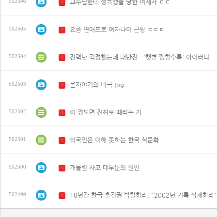
교수님한테 성폭행을 당한 여제자 ㄷㄷ
502506
N
요즘 연애프로 여자나이 근황 ㄷㄷㄷ
502505
N
전력난 걱정했는데 대반전…'햇볕 쨍할수록' 아이러니
502504
N
몬자야키의 비극.jpg
502503
N
이 정도면 진짜로 때리는 거
502502
N
외국인은 이해 못하는 한국 식문화
502501
N
개물림 사고 대부분의 원인
502500
N
502499
N