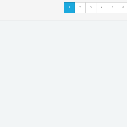
1
2
3
4
5
6