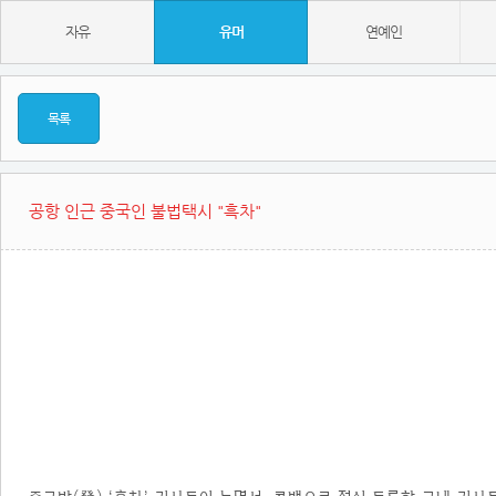
자유
유머
연예인
목록
공항 인근 중국인 불법택시 "흑차"