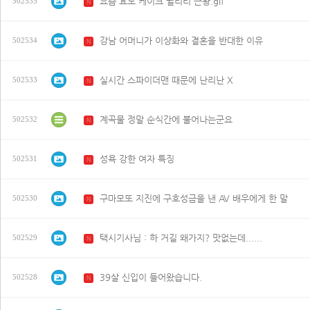
요즘 효도 케이크 퀄리티 근황.gif
502535
N
강남 어머니가 이상화와 결혼을 반대한 이유
502534
N
실시간 스파이더맨 때문에 난리난 X
502533
N
계곡물 정말 순식간에 불어나는군요
502532
N
성욕 강한 여자 특징
502531
N
구마모또 지진에 구호성금을 낸 AV 배우에게 한 말
502530
N
택시기사님 : 하 거길 왜가지? 맛없는데......
502529
N
39살 신입이 들어왔습니다.
502528
N