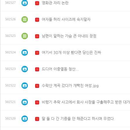
영화관 자리 논란
502527
N
여자들 허리 사이즈에 속지말자
502526
N
남편이 말하는 가슴 큰 아내의 장점
502525
N
여기서 30개 이상 봤다면 당신은 진짜
502524
N
드디어 이중열돔 청산...
502523
N
수락산 계곡 갔다가 개빡친 여성.jpg
502522
N
비행기 추락 사고에서 회사 사장을 구출해주고 받은 대가
502521
N
딸 둘 다 간 기증을 안 해준다고 하시며 우셨다.
502520
N