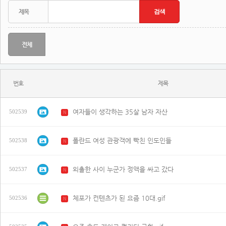
전체
번호
제목
여자들이 생각하는 35살 남자 자산
502539
N
폴란드 여성 관광객에 빡친 인도인들
502538
N
외출한 사이 누군가 정액을 싸고 갔다
502537
N
체포가 컨텐츠가 된 요즘 10대.gif
502536
N