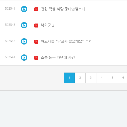
천원 학생 식당 좋다vs별로다
502544
N
북한군 3
502543
N
여교사들 "남교사 필요해요" ㄷㄷ
502542
N
소름 돋는 개변태 사건
502541
N
1
2
3
4
5
6