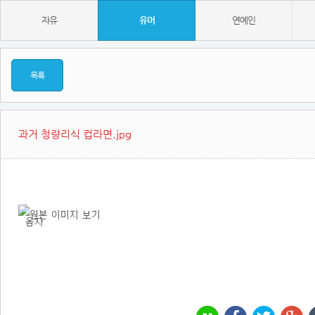
자유
유머
연예인
목록
과거 청량리식 컵라면.jpg