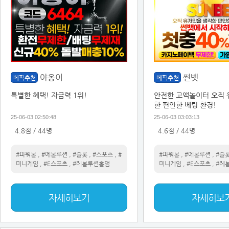
야옹이
썬벳
베픽추천
베픽추천
특별한 혜택! 자금력 1위!
안전한 고액놀이터 오직 
한 편안한 베팅 환경!
25-06-03 02:50:48
25-06-03 03:03:13
4.8점 / 44명
4.6점 / 44명
#파워볼
,
#에볼루션
,
#슬롯
,
#스포츠
,
#
#파워볼
,
#에볼루션
,
#슬
미니게임
,
#E스포츠
,
#레볼루션홀덤
미니게임
,
#E스포츠
,
#레
자세히보기
자세히보