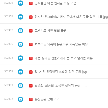
진짜들만 아는 찐시골 특징 모음
502479
N
전사한 우크라이나 병사 폰에서 나온 구글 검색 기록.jpg
502478
N
고백하고 차인 딸의 불평
502477
N
학부모들 뇌속에 음란마귀 가득있는 이유
502476
N
배선 정리를 전문가에게 돈 주고 맡기는 이유
502475
N
몇 년 전 유명했던 스웨덴 접객 문화.jpg
502474
N
최종의_최종의_최종인 살목지 근황.......
502473
N
용산공원 근황 ㄷㄷ
502472
N