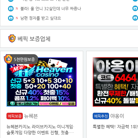
블라) 울 언니 32살인데 너무 짜증나
N
남편 정자를 받고 싶대요
N
베픽 보증업체
5천만원보증
뉴헤븐
야옹이
베픽보증
베픽추천
뉴헤븐카지노 라이브카지노·미니게임·
특별한 혜택! 자금력 1위
슬롯게임 다양한 이벤트 진행, 첫충·재