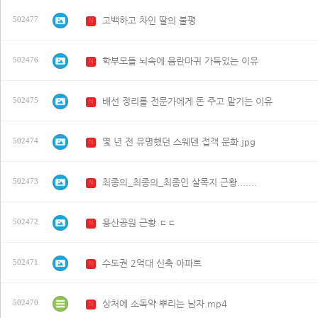
고백하고 차인 딸의 불평
502477
N
학부모들 뇌속에 음란마귀 가득있는 이유
502476
N
배선 정리를 전문가에게 돈 주고 맡기는 이유
502475
N
몇 년 전 유명했던 스웨덴 접객 문화.jpg
502474
N
최종의_최종의_최종인 살목지 근황.......
502473
N
용산공원 근황 ㄷㄷ
502472
N
수도권 2억대 신축 아파트
502471
N
상처에 소독약 뿌리는 남자.mp4
502470
N