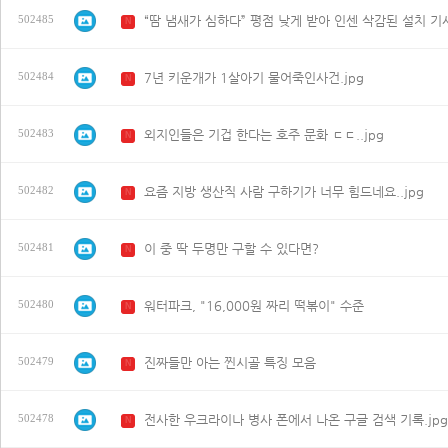
“땀 냄새가 심하다” 평점 낮게 받아 인센 삭감된 설치 기사
502485
N
7년 키운개가 1살아기 물어죽인사건.jpg
502484
N
외지인들은 기겁 한다는 호주 문화 ㄷㄷ..jpg
502483
N
요즘 지방 생산직 사람 구하기가 너무 힘드네요..jpg
502482
N
이 중 딱 두명만 구할 수 있다면?
502481
N
워터파크, "16,000원 짜리 떡볶이" 수준
502480
N
진짜들만 아는 찐시골 특징 모음
502479
N
전사한 우크라이나 병사 폰에서 나온 구글 검색 기록.jpg
502478
N