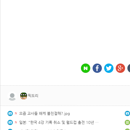
픽도리
요즘 교사들 왜케 불친절해?.jpg
N
일본: "한국 4강 기록 취소 및 월드컵 출전 10년 박탈"
N