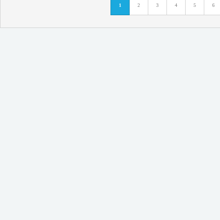
1
2
3
4
5
6