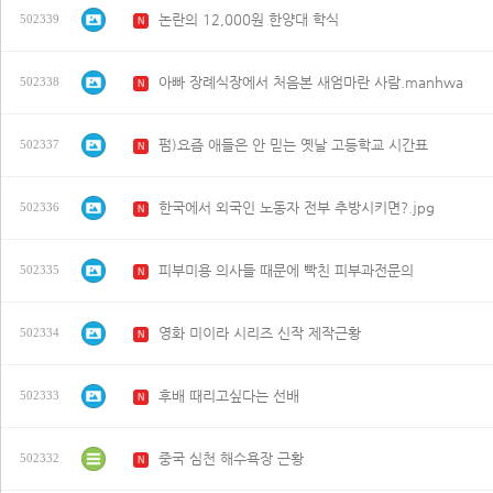
논란의 12,000원 한양대 학식
502339
N
아빠 장례식장에서 처음본 새엄마란 사람.manhwa
502338
N
펌)요즘 애들은 안 믿는 옛날 고등학교 시간표
502337
N
한국에서 외국인 노동자 전부 추방시키면?.jpg
502336
N
피부미용 의사들 때문에 빡친 피부과전문의
502335
N
영화 미이라 시리즈 신작 제작근황
502334
N
후배 때리고싶다는 선배
502333
N
중국 심천 해수욕장 근황
502332
N