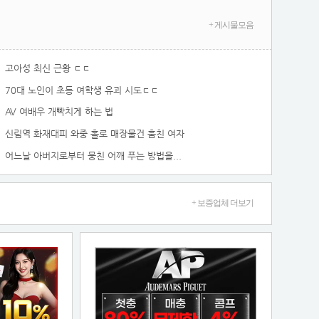
+ 게시물모음
고아성 최신 근황 ㄷㄷ
70대 노인이 초등 여학생 유괴 시도ㄷㄷ
AV 여배우 개빡치게 하는 법
신림역 화재대피 와중 홀로 매장물건 훔친 여자
어느날 아버지로부터 뭉친 어깨 푸는 방법을...
+ 보증업체 더보기