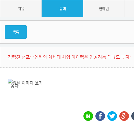
자유
유머
연예인
목록
김택진 선포: "엔씨의 차세대 사업 아이템은 인공지능 대규모 투자"