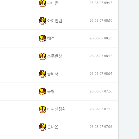
손나은
26-08-07 09:15
아이언맨
26-08-07 08:50
해적
26-08-07 08:25
소주반샷
26-08-07 08:15
곰비서
26-08-07 08:05
극혐
26-08-07 07:55
타짜신정환
26-08-07 07:10
손나은
26-08-07 07:06