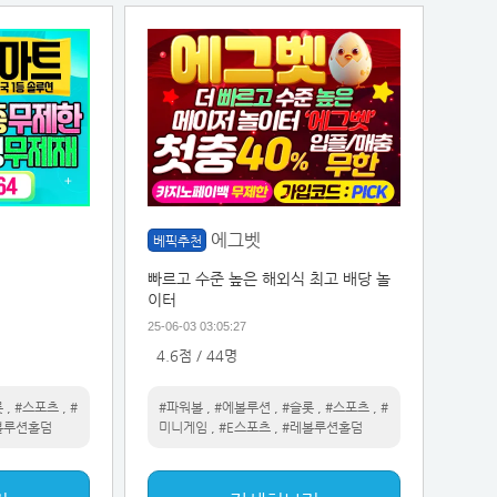
에그벳
베픽추천
빠르고 수준 높은 해외식 최고 배당 놀
이터
25-06-03 03:05:27
4.6점 / 44명
롯
,
#스포츠
,
#
#파워볼
,
#에볼루션
,
#슬롯
,
#스포츠
,
#
볼루션홀덤
미니게임
,
#E스포츠
,
#레볼루션홀덤