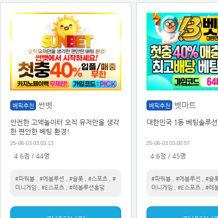
썬벳
벳마트
베픽추천
베픽추천
안전한 고액놀이터 오직 유저만을 생각
대한민국 1등 베팅솔루션
한 편안한 베팅 환경!
25-06-03 03:03:13
25-06-03 03:00:57
4.6점 / 44명
4.6점 / 45명
#파워볼
,
#에볼루션
,
#슬롯
,
#스포츠
,
#
#파워볼
,
#에볼루션
,
#슬
미니게임
,
#E스포츠
,
#레볼루션홀덤
미니게임
,
#E스포츠
,
#레