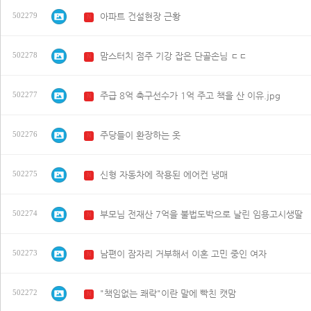
아파트 건설현장 근황
502279
N
맘스터치 점주 기강 잡은 단골손님 ㄷㄷ
502278
N
주급 8억 축구선수가 1억 주고 책을 산 이유.jpg
502277
N
주당들이 환장하는 옷
502276
N
신형 자동차에 작용된 에어컨 냉매
502275
N
부모님 전재산 7억을 불법도박으로 날린 임용고시생딸
502274
N
남편이 잠자리 거부해서 이혼 고민 중인 여자
502273
N
"책임없는 쾌락"이란 말에 빡친 캣맘
502272
N