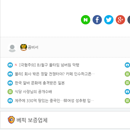
곰비서
[극혐주의] BJ철구 올타임 넘버원 악행
N
블라] 회사 밖은 정말 전쟁터야? 카페 인수하고픈데.txt
한국 알바 문화에 충격받은 일본
식당 사장님의 공개수배
제주에 330억 땅있는 중국인…韓여성 성추행 입국 불허
베픽 보증업체