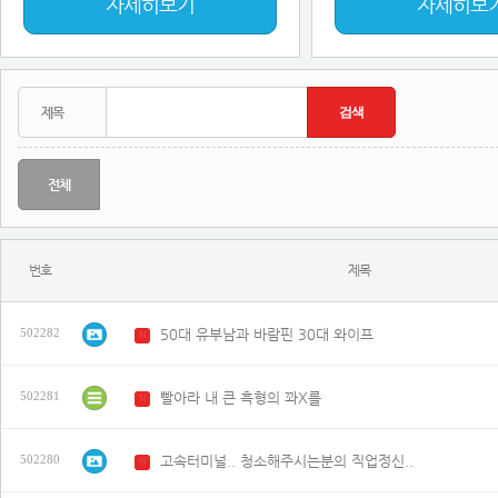
자세히보기
자세히보
전체
번호
제목
50대 유부남과 바람핀 30대 와이프
502282
N
빨아라 내 큰 흑형의 꽈X를
502281
N
고속터미널.. 청소해주시는분의 직업정신..
502280
N