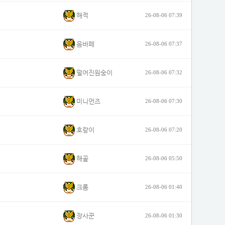
해적
26-08-06 07:39
음바페
26-08-06 07:37
떨어진원숭이
26-08-06 07:32
미니언즈
26-08-06 07:30
호랑이
26-08-06 07:20
해골
26-08-06 05:50
크롬
26-08-06 01:40
장사꾼
26-08-06 01:30