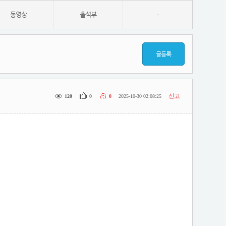
동영상
출석부
-
글등록
신고
120
0
0
2025-10-30 02:08:25