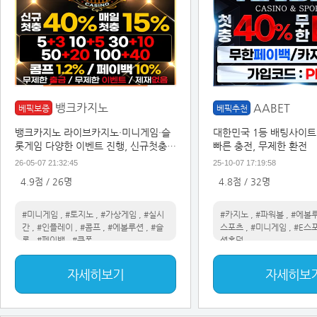
뱅크카지노
AABET
베픽보증
베픽추천
뱅크카지노 라이브카지노·미니게임·슬
대한민국 1등 배팅사이트 
롯게임 다양한 이벤트 진행, 신규첫충·
빠른 충전, 무제한 환전
재충·페이백·콤프 지급 혜택과 빠른충전
26-05-07 21:32:45
25-10-07 17:19:58
무제한환전 지원
4.9점 / 26명
4.8점 / 32명
#미니게임
,
#토지노
,
#가상게임
,
#실시
#카지노
,
#파워볼
,
#에볼
간
,
#인플레이
,
#콤프
,
#에볼루션
,
#슬
스포츠
,
#미니게임
,
#E스
롯
,
#페이백
,
#쿠폰
션홀덤
자세히보기
자세히보