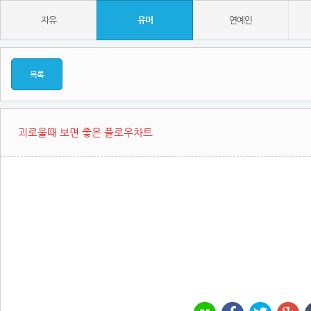
자유
유머
연예인
목록
괴로울때 보면 좋은 플로우차트