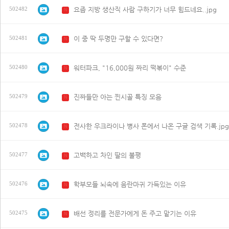
요즘 지방 생산직 사람 구하기가 너무 힘드네요..jpg
502482
N
이 중 딱 두명만 구할 수 있다면?
502481
N
워터파크, "16,000원 짜리 떡볶이" 수준
502480
N
진짜들만 아는 찐시골 특징 모음
502479
N
전사한 우크라이나 병사 폰에서 나온 구글 검색 기록.jpg
502478
N
고백하고 차인 딸의 불평
502477
N
학부모들 뇌속에 음란마귀 가득있는 이유
502476
N
배선 정리를 전문가에게 돈 주고 맡기는 이유
502475
N