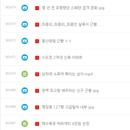
몇 년 전 유명했던 스웨덴 접객 문화.jpg
502474
N
최종의_최종의_최종인 살목지 근황.......
502473
N
용산공원 근황 ㄷㄷ
502472
N
수도권 2억대 신축 아파트
502471
N
상처에 소독약 뿌리는 남자.mp4
502470
N
현역 최고령 배우라는 신구 근황.jpg
502469
N
평창동 127평 고급빌라 내부.jpg
502468
N
해수욕장 짜파게티 4만원 논란
502467
N