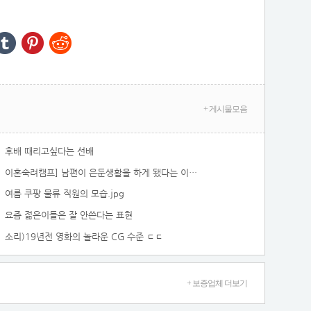
+ 게시물모음
후배 때리고싶다는 선배
이혼숙려캠프] 남편이 은둔생활을 하게 됐다는 이유.jpg
여름 쿠팡 물류 직원의 모습.jpg
요즘 젊은이들은 잘 안쓴다는 표현
소리)19년전 영화의 놀라운 CG 수준 ㄷㄷ
+ 보증업체 더보기