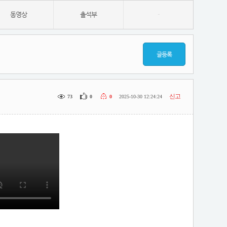
동영상
출석부
-
글등록
신고
73
0
0
2025-10-30 12:24:24