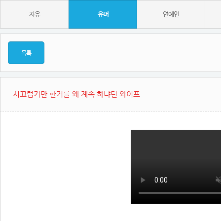
자유
유머
연예인
목록
시끄럽기만 한거를 왜 계속 하냐던 와이프