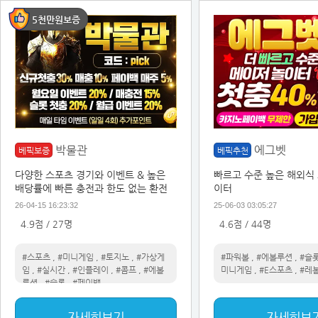
5천만원보증
박물관
에그벳
베픽보증
베픽추천
다양한 스포츠 경기와 이벤트 & 높은
빠르고 수준 높은 해외식 
배당률에 빠른 충전과 한도 없는 환전
이터
26-04-15 16:23:32
25-06-03 03:05:27
4.9점 / 27명
4.6점 / 44명
#스포츠
,
#미니게임
,
#토지노
,
#가상게
#파워볼
,
#에볼루션
,
#슬
임
,
#실시간
,
#인플레이
,
#콤프
,
#에볼
미니게임
,
#E스포츠
,
#레
루션
,
#슬롯
,
#페이백
자세히보기
자세히보