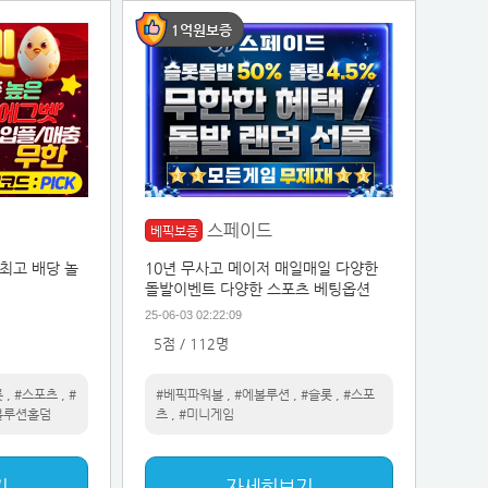
1억원보증
스페이드
베픽보증
최고 배당 놀
10년 무사고 메이저 매일매일 다양한
돌발이벤트 다양한 스포츠 베팅옵션
25-06-03 02:22:09
5점 / 112명
롯
,
#스포츠
,
#
#베픽파워볼
,
#에볼루션
,
#슬롯
,
#스포
볼루션홀덤
츠
,
#미니게임
기
자세히보기