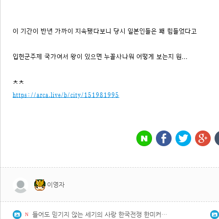
이 기간이 반년 가까이 지속됐다보니 당시 일본인들은 꽤 힘들었다고
입헌군주제 국가여서 왕이 있으면 누꼴사나워 어떻게 보는지 원...
ㅊㅊ
https://arca.live/b/city/151981995
이영자
들어도 믿기지 않는 세기의 사랑 한국전쟁 한미커플.jpg
N