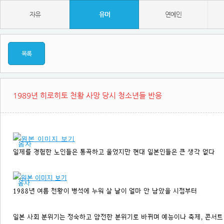
자유
유머
연예인
목록
1989년 히로히토 천황 사망 당시 청소년들 반응
일제를 경험한 노인들은 통곡하고 울었지만 현대 일본인들은 큰 생각 없다
1988년 여름 천황이 병석에 누워 살 날이 얼마 안 남았을 시점부터
일본 사회 분위기는 정숙하고 얌전한 분위기로 바뀌며 예능이나 축제, 콘서트