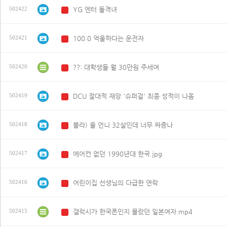
YG 엔터 돌격녀
502422
N
100:0 억울하다는 운전자
502421
N
??: 대학생들 월 30만원 주세여
502420
N
DCU 절대적 재앙 '슈퍼걸' 최종 성적이 나옴
502419
N
블라) 울 언니 32살인데 너무 짜증나
502418
N
에어컨 없던 1990년대 한국.jpg
502417
N
어린이집 선생님의 다급한 연락
502416
N
갤럭시가 한국폰인지 몰랐던 일본여자.mp4
502415
N